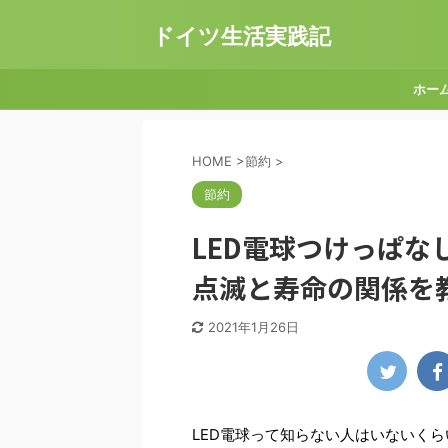
ドイツ生活実践記
ホー
HOME
>
節約
>
節約
LED電球つけっぱ
点滅と寿命の関係を
2021年1月26日
LED電球って知らない人はいないく