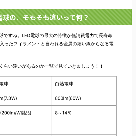
熱電球の、そもそも違いって何？
電球ですね。LED電球の最大の特徴が低消費電力で長寿命
入ったフィラメントと言われる金属の細い線からなる電
のくらい違いがあるのか一覧で見ていきましょう！！
D電球
白熱電球
lm(7.3W)
800lm(60W)
(200lm/W製品)
8～14％